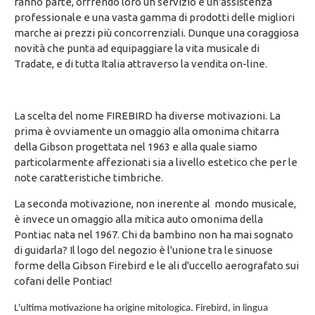
fanno parte, offrendo loro un servizio e un'assistenza
professionale e una vasta gamma di prodotti delle migliori
marche ai prezzi più concorrenziali. Dunque una coraggiosa
novità che punta ad equipaggiare la vita musicale di
Tradate, e di tutta Italia attraverso la vendita on-line.
La scelta del nome FIREBIRD ha diverse motivazioni. La
prima è ovviamente un omaggio alla omonima chitarra
della Gibson progettata nel 1963 e alla quale siamo
particolarmente affezionati sia a livello estetico che per le
note caratteristiche timbriche.
La seconda motivazione, non inerente al mondo musicale,
è invece un omaggio alla mitica auto omonima della
Pontiac nata nel 1967. Chi da bambino non ha mai sognato
di guidarla? Il logo del negozio è l'unione tra le sinuose
forme della Gibson Firebird e le ali d'uccello aerografato sui
cofani delle Pontiac!
L'ultima motivazione ha origine mitologica. Firebird, in lingua