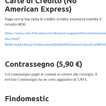
Carte di Credito (No
American Express)
Paga con la tua carta di credito in tutta sicurezza tramite il
circuito NEXI:
https://www.nexi.it/business/accettazione-pagamenti/ecommerce/pay
plus.html?
fbclid=IwAR1A6ycp7tnWwvnmwiD2AelSIMfClzqLwnCcdsnwICuDiRPV
Contrassegno (5,90 €)
Col contrassegno paghi in contanti al corriere alla consegna. Il
servizio Contrassegno ha un costo aggiuntivo di 5,90 €.
Findomestic