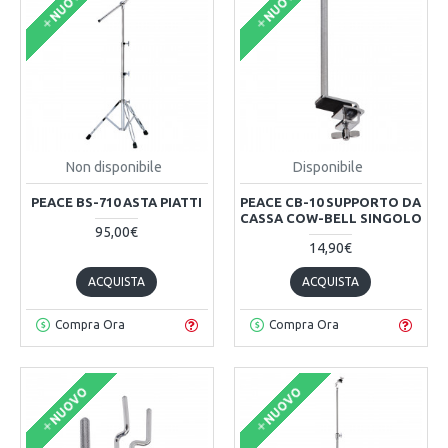
NUOVO
NUOVO
Non disponibile
Disponibile
PEACE BS-710 ASTA PIATTI
PEACE CB-10 SUPPORTO DA
CASSA COW-BELL SINGOLO
95,00€
14,90€
ACQUISTA
ACQUISTA
Compra Ora
Compra Ora
NUOVO
NUOVO