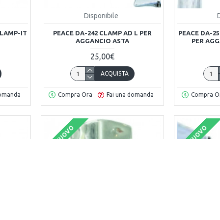
Disponibile
CLAMP-IT
PEACE DA-242 CLAMP AD L PER
PEACE DA-2
AGGANCIO ASTA
PER AGG
25,00€
ACQUISTA
domanda
Compra Ora
Fai una domanda
Compra O
NUOVO
NUOVO