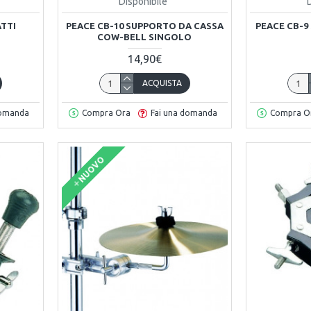
Disponibile
ATTI
PEACE CB-10 SUPPORTO DA CASSA
PEACE CB-9
COW-BELL SINGOLO
14,90€
ACQUISTA
domanda
Compra Ora
Fai una domanda
Compra O
NUOVO