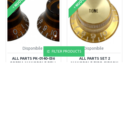
NUOVO
NUOVO
Disponibile
Disponibile
FILTER PRODUCTS
ALL PARTS PK-0140-036
ALL PARTS SET 2
COPPIA MANOPOLE BELL
MANOPOLE TIPO GIBSON
CHOCOLATE -
SG - TONO - DORATE
NUMERAZIONE VINTAGE -
9,90€
PER POTENZIOMETRI SPLIT
SHAFT USA
6,90€
ACQUISTA
ACQUISTA
Compra Ora
Compra Ora