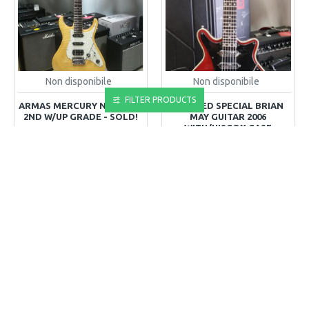
Non disponibile
Non disponibile
FILTER PRODUCTS
ARMAS MERCURY NATURAL
BHM RED SPECIAL BRIAN
2ND W/UP GRADE - SOLD!
MAY GUITAR 2006
WITH/HISCOX CASE
0,00€
799,00€
ACQUISTA
ACQUISTA
Compra Ora
Compra Ora