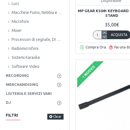
Disponibile
Luci
MP GEAR KS041 KEYBOARD 
Macchine Fumo, Nebbia e Bolle
STAND
Microfoni
35,00€
Mixer
ACQUISTA
Processori di segnale, DI e Effetti
Compra Ora
Fai una 
Radiomicrofoni
Sistemi Karaoke
Software Video
NUOVO
RECORDING
MERCHANDISING
LIUTERIA E SERVIZI VARI
DJ
FILTRI
Clear