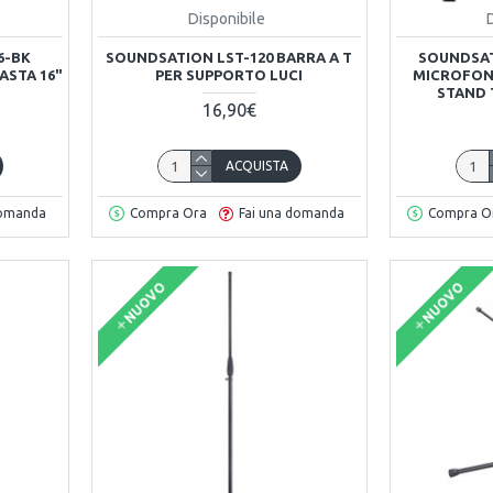
Disponibile
6-BK
SOUNDSATION LST-120 BARRA A T
SOUNDSAT
ASTA 16"
PER SUPPORTO LUCI
MICROFONI
STAND 
16,90€
ACQUISTA
domanda
Compra Ora
Fai una domanda
Compra O
NUOVO
NUOVO