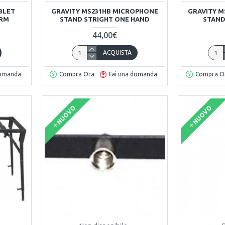
ABLET
GRAVITY MS231HB MICROPHONE
GRAVITY M
ARM
STAND STRIGHT ONE HAND
STAND
44,00€
ACQUISTA
domanda
Compra Ora
Fai una domanda
Compra O
NUOVO
NUOVO