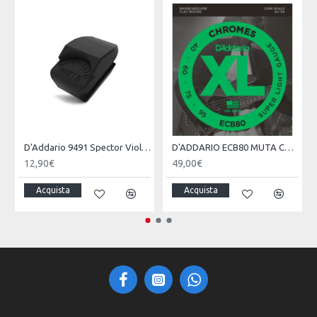
Confezionato in una scatola di metallo per una lunga durata
del prodotto
D'Addario 9491 Spector Violin Mute - Black
D'ADDARIO ECB80 MUTA CORDE BASSO ELETTRICO 40-95 FLATWOUND
12,90€
49,00€
Acquista
Acquista