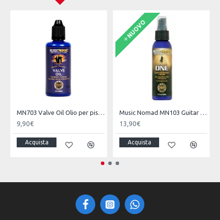
NUOVO
MN703 Valve Oil Olio per pistoni 2 oz. - Music Nomad
Music Nomad MN103 Guitar One Cleaner Tutto in Uno, Polish e Cera - 120ml
9,90€
13,90€
Acquista
Acquista