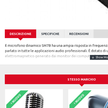
DESCRIZIONE
SPECIFICHE
RECENSIONI
Il microfono dinamico SM7B ha una ampia risposta in frequenza,
parlato in tutte le applicazioni audio professionali. È dotato d
elettromagnetico generato dai monitor dei computer, luci al neon
aggiornato rispetto ai precedenti modelli con un design della s
al suo filtro antivento standard, include anche l'A7WS per appli
Tipo: Dinamico
Risposta in frequenza: 50Hz - 20kHz
STESSO MARCHIO
Diagramma Polare: Cardioide (unidirezionale)
Output Level (Tensione a circuito aperto): -59,0 dB (1,12
Alloggiamento: Acciaio e alluminio smaltato
NUOVO
NUOVO
Antivento in materiale poliuretanico
Colore: Grigio scuro
Peso: 0,764kg