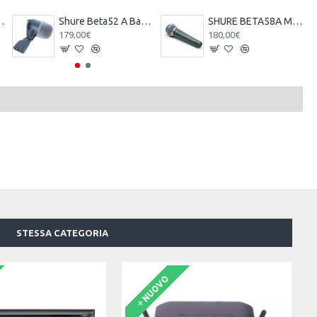
one Vintage Style
Shure Beta52 A Bass Drum Microphone
SHURE BETA58A MICROPHONE
179,00€
180,00€
STESSA CATEGORIA
NUOVO