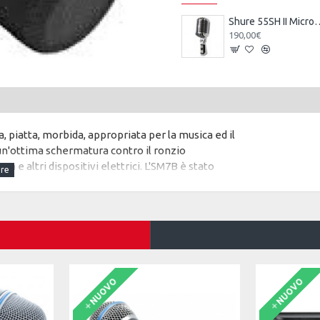
Shure 55SH II Microph
190,00€
 piatta, morbida, appropriata per la musica ed il
i un'ottima schermatura contro il ronzio
 e altri dispositivi elettrici. L'SM7B è stato
taffa migliorato che offre una maggiore stabilità. Oltre
cazioni a distanza ravvicinata.
 mV)
NUOVO
NUOVO