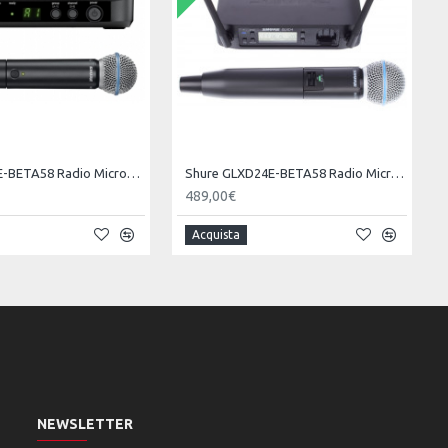
Shure BLX24E-BETA58 Radio Microphone Handheld
Shure GLXD24E-BETA58 Radio Microphone Handheld
489,00€
Acquista
NEWSLETTER