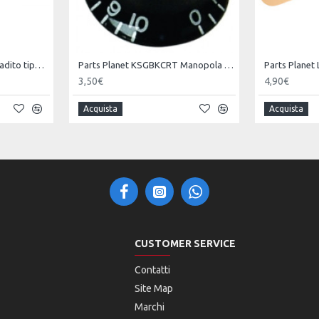
Parts Planet FREST Poggiadito tipo Precision/Jazz Bass - Nero -
Parts Planet KSGBKCRT Manopola Tono tipo SG - Nera top Cromato -
3,50€
4,90€
Acquista
Acquista
CUSTOMER SERVICE
Contatti
Site Map
Marchi