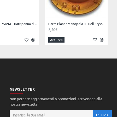
Parts Planet LPSIVMT Battipenna tipo LP STD 1 strato - Crema -
Parts Planet Manopola LP Bell Style - Ambra -
2,50€
Acquista
NEWSLETTER
Non perdere aggiornamenti o promozioni iscrivendoti alla
nostra newsletter.
INVIA