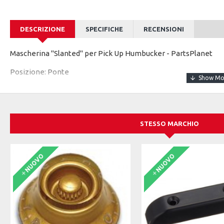
DESCRIZIONE
SPECIFICHE
RECENSIONI
Mascherina "Slanted" per Pick Up Humbucker - PartsPlanet
Posizione: Ponte
Tipo: "Slanted"
Fondo: Piatto
STESSO MARCHIO
Colore: Crema
NUOVO
NUOVO
Materiale: Plastica