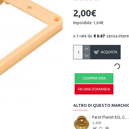
2,00€
Imponibile: 1,64€
€ 0.67
ACQUISTA
COMPRA ORA
FAI UNA DOMANDA
ALTRO DI QUESTO MARCHI
Parst Planet KSL GD - Manopola in plastica per chitarra tipo Les Paul - Dorata
2,40€