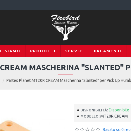
HI SIAMO
PRODOTTI
SERVIZI
PAGAMENTI
 CREAM MASCHERINA "SLANTED" P
e
Partes Planet MT20R CREAM Mascherina "Slanted" per Pick Up Hum
Disponibile
DISPONIBILITÀ:
MT20R CREAM
MODELLO:
Basato su 0 rec