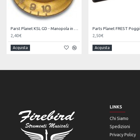
Parst Planet KSL GD - Manopola in plastica per chitarra tipo Les Paul - Dorata
2,40€
2,50€
Acquista
Acquista
LINKS
Chi Siamo
Spedizioni
Privacy Policy