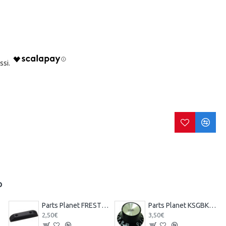
O
Parts Planet FREST Poggiadito tipo Precision/Jazz Bass - Nero -
Parts Planet KSGBKCRT Manopola Tono tipo SG - Nera top Cromato -
2,50€
3,50€